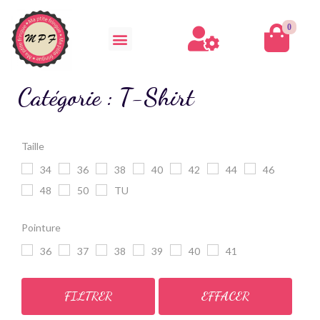
0
Catégorie : T-Shirt
Taille
34
36
38
40
42
44
46
48
50
TU
Pointure
36
37
38
39
40
41
FILTRER
EFFACER