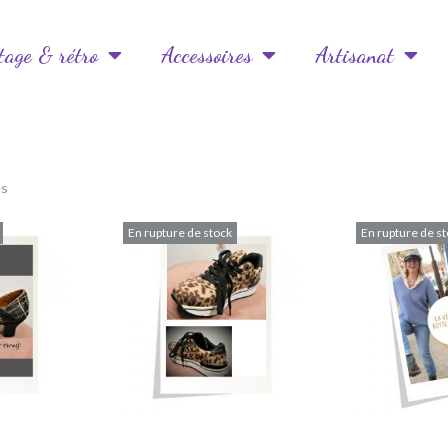
tage & rétro
Accessoires
Artisanat
és
En rupture de stock
En rupture de s