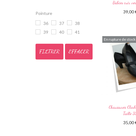
Babies cuir v
39,00
Pointure
Lire la 
36
37
38
39
40
41
En rupture de stock
FILTRER
EFFACER
Chaussures Clarks
Taille 3
35,00
Lire la 