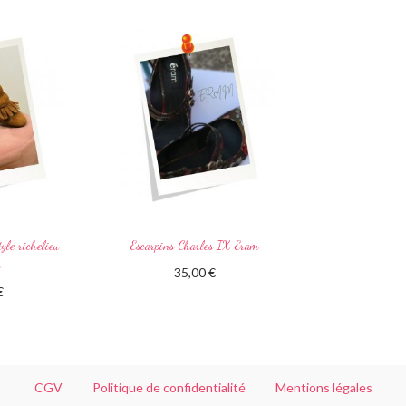
yle richelieu
Escarpins Charles IX Eram
n
35,00
€
€
Ajouter au panier
 panier
CGV
Politique de confidentialité
Mentions légales