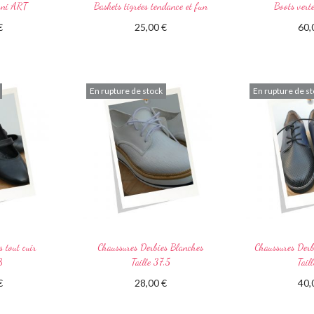
erni ART
Baskets tigrées tendance et fun
Boots vert
€
25,00
€
60
suite
Lire la suite
Lire
En rupture de stock
En rupture de s
 tout cuir
Chaussures Derbies Blanches
Chaussures Der
8
Taille 37,5
Tail
€
28,00
€
40
suite
Lire la suite
Lire