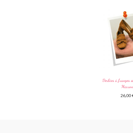
Derbies à franges st
Marro
26,00
Ajouter au