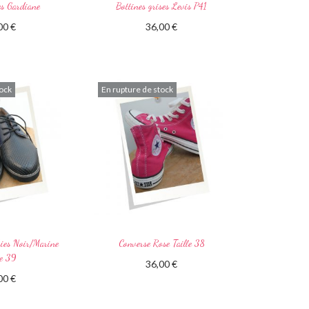
es Gardiane
Bottines grises Levis P41
,00
€
36,00
€
 la suite
Lire la suite
tock
En rupture de stock
bies Noir/Marine
Converse Rose Taille 38
le 39
36,00
€
,00
€
Lire la suite
 la suite