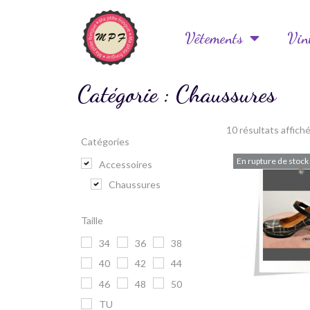
Vêtements
Vin
Catégorie : Chaussures
10 résultats affich
Catégories
En rupture de stock
Accessoires
Chaussures
Taille
34
36
38
40
42
44
46
48
50
TU