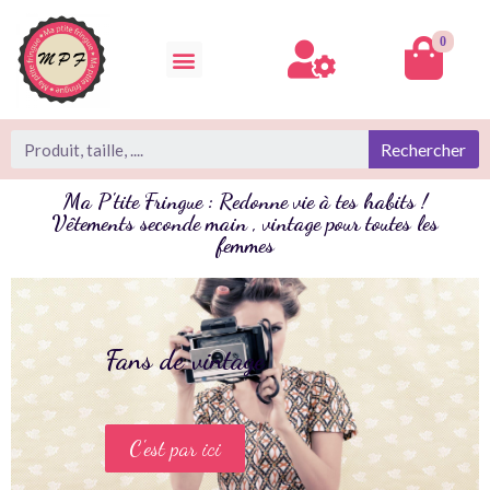
0
Rechercher
Ma P'tite Fringue : Redonne vie à tes habits !
Vêtements seconde main , vintage pour toutes les
femmes
Fans de vintage
C'est par ici